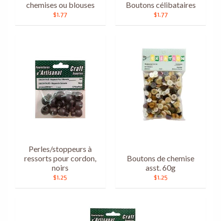
chemises ou blouses
Boutons célibataires
$1.77
$1.77
Perles/stoppeurs à
ressorts pour cordon,
Boutons de chemise
noirs
asst. 60g
$1.25
$1.25