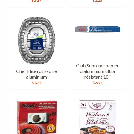
$2.47
$2.28
Club Supreme papier
Chef Elite rotissoire
d'aluminium ultra
aluminium
résistant 18"
$3.27
$2.97