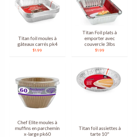
Titan Foil plats à
Titan foil moules à
emporter avec
gâteaux carrés pk4
couvercle 3lbs
$1.99
$1.99
Chef Elite moules à
muffins en parchemin
Titan foil assiettes à
x-large pk60
tarte 10"