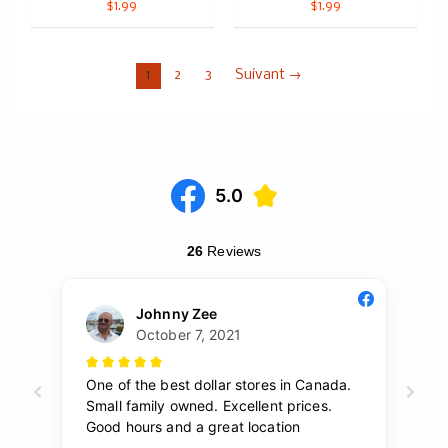
$1.99
$1.99
1
2
3
Suivant →