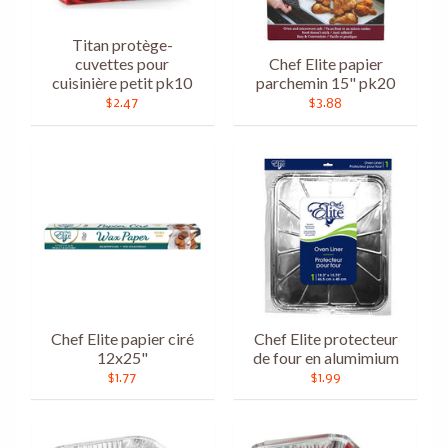
Titan protège-
cuvettes pour
Chef Elite papier
cuisinière petit pk10
parchemin 15" pk20
$2.47
$3.88
Chef Elite papier ciré
Chef Elite protecteur
12x25"
de four en alumimium
$1.77
$1.99