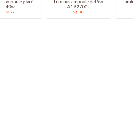
us ampoule givré
Luminus ampoule del 9w
Lumi
40w
A19 2700k
$1.77
$4.00