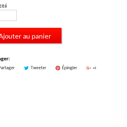
tité
Ajouter au panier
ager:
Partager
Tweeter
Épingler
+1