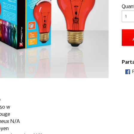
Quan
Part
9
60 w
rouge
ineux N/A
oyen