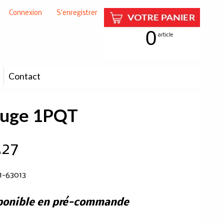
Connexion
|
S'enregistrer
0
article
Contact
ouge 1PQT
.27
1-63013
ponible en pré-commande