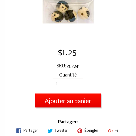
$1.25
SKU: zp2341
Quantité
Ajouter au panier
Partager:
Partager
Tweeter
Épingler
+1