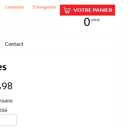
Connexion
|
S'enregistrer
0
article
Contact
es
.98
 k6406
tité