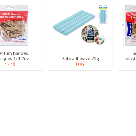
ectum bandes
S
tiques 1/4 2oz
Pâte adhésive 75g
élast
$2.48
$1.99