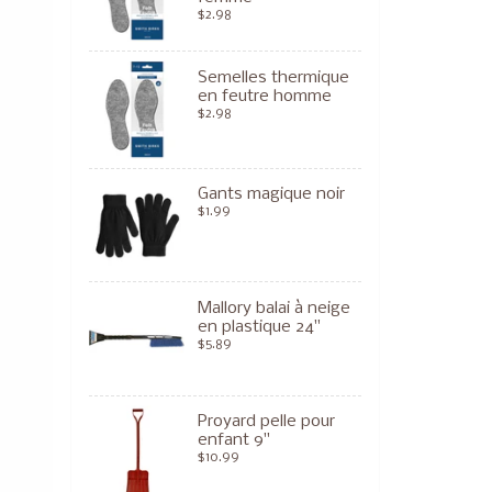
$2.98
Semelles thermique
en feutre homme
$2.98
Gants magique noir
$1.99
Mallory balai à neige
en plastique 24"
$5.89
Proyard pelle pour
enfant 9"
$10.99