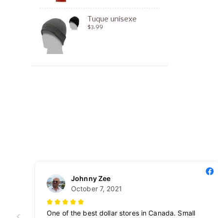
Tuque unisexe
$3.99