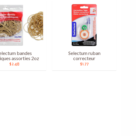
electum bandes
Selectum ruban
iques assorties 2oz
correcteur
$2.48
$1.77