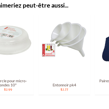
imeriez peut-être aussi...
rcle pour micro-
Paire
ondes 10"
Entonnoir pk4
$2.99
$2.77