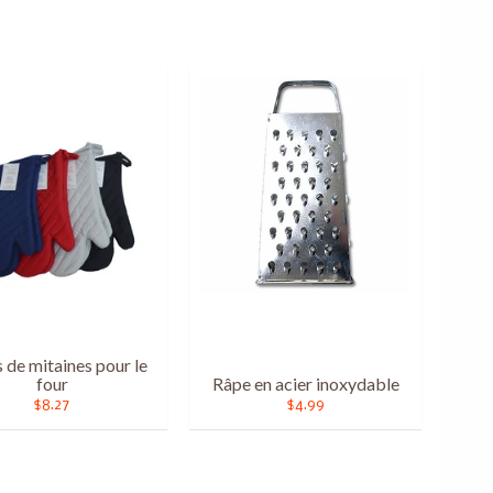
s de mitaines pour le
four
Râpe en acier inoxydable
$8.27
$4.99