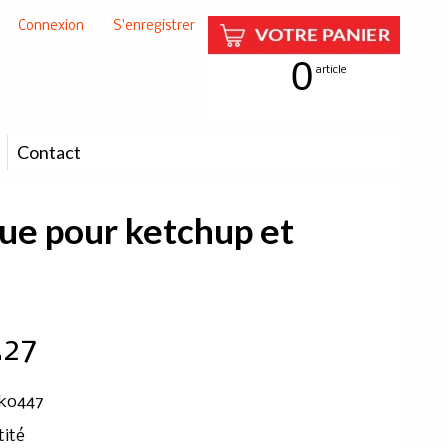
Connexion
|
S'enregistrer
0
article
Contact
que pour ketchup et
.27
 k0447
tité