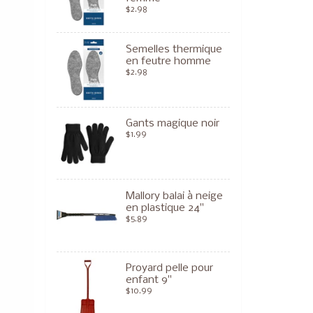
$2.98
Semelles thermique
en feutre homme
$2.98
Gants magique noir
$1.99
Mallory balai à neige
en plastique 24"
$5.89
Proyard pelle pour
enfant 9"
$10.99