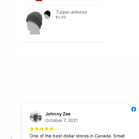
Tuque unisexe
$3.99