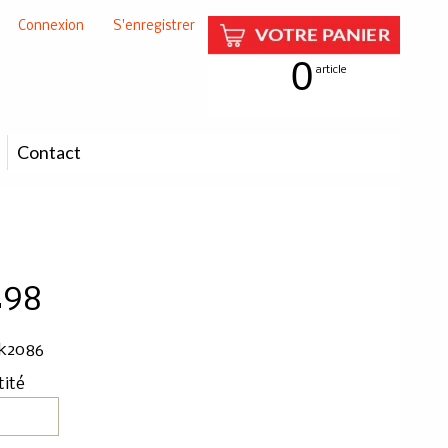
Connexion
|
S'enregistrer
0
article
Contact
.98
 k2086
tité