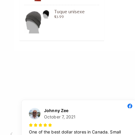
Tuque unisexe
$3.99