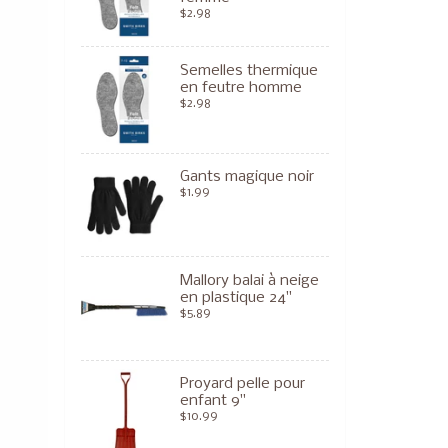
$2.98
Semelles thermique
en feutre homme
$2.98
Gants magique noir
$1.99
Mallory balai à neige
en plastique 24"
$5.89
Proyard pelle pour
enfant 9"
$10.99