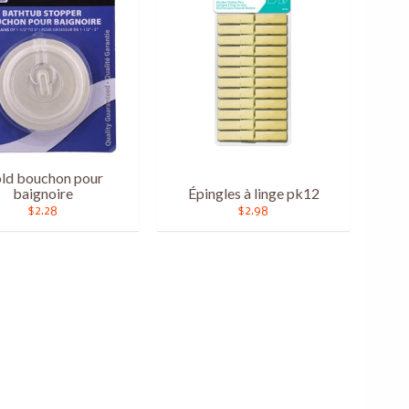
ld bouchon pour
baignoire
Épingles à linge pk12
$2.28
$2.98