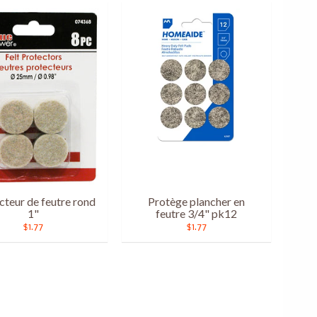
cteur de feutre rond
Protège plancher en
1"
feutre 3/4" pk12
$1.77
$1.77