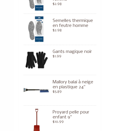
$2.98
Semelles thermique
en feutre homme
$2.98
Gants magique noir
$1.99
Mallory balai à neige
en plastique 24"
$5.89
Proyard pelle pour
enfant 9"
$10.99