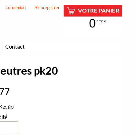
Connexion
|
S'enregistrer
0
article
Contact
feutres pk20
.77
 K2580
tité