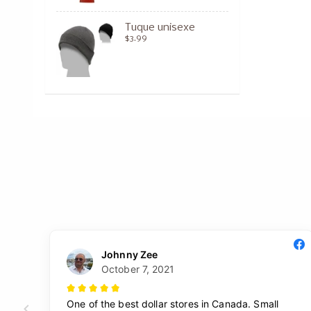
Tuque unisexe
$3.99