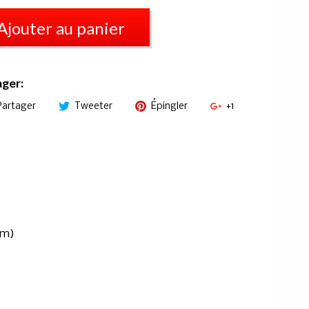
Ajouter au panier
ager:
Partager
Tweeter
Épingler
+1
cm)