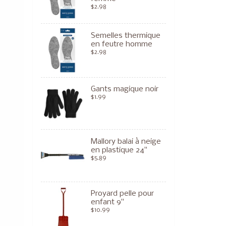
$2.98
Semelles thermique
en feutre homme
$2.98
Gants magique noir
$1.99
Mallory balai à neige
en plastique 24"
$5.89
Proyard pelle pour
enfant 9"
$10.99