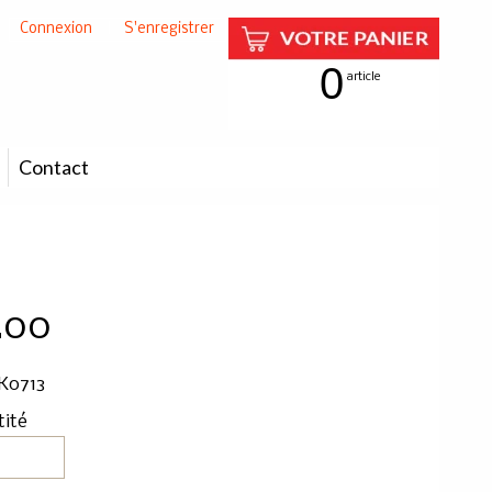
Connexion
|
S'enregistrer
0
article
Contact
.00
K0713
tité