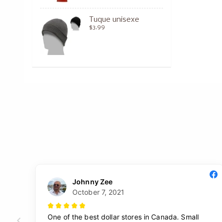
Tuque unisexe
$3.99