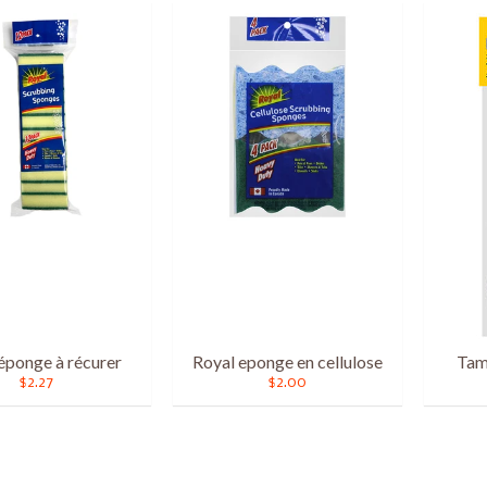
éponge à récurer
Royal eponge en cellulose
Tam
$2.27
$2.00