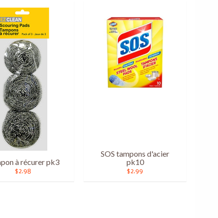
SOS tampons d'acier
pon à récurer pk3
pk10
$2.98
$2.99