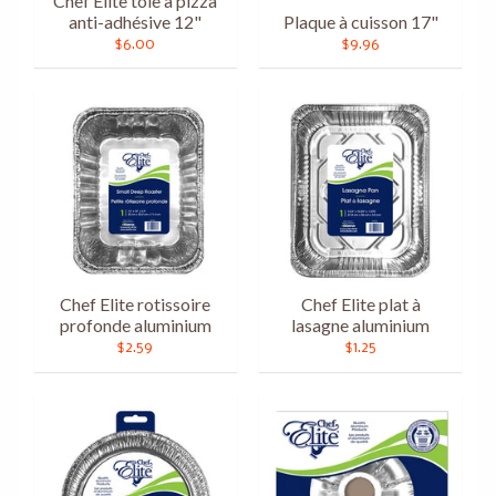
Chef Elite tôle à pizza
anti-adhésive 12"
Plaque à cuisson 17"
$6.00
$9.96
Chef Elite rotissoire
Chef Elite plat à
profonde aluminium
lasagne aluminium
$2.59
$1.25